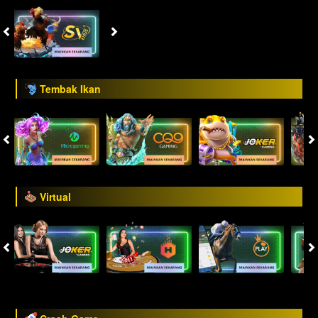
Tembak Ikan
Virtual