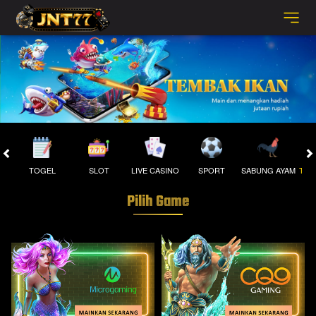
TOGEL
SLOT
LIVE CASINO
SPORT
SABUNG AYAM
TEM
Pilih Game