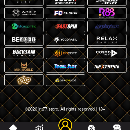
©2026 jnt77.store. All rights reserved | 18+