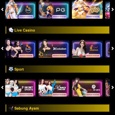
Live Casino
Sport
Sabung Ayam