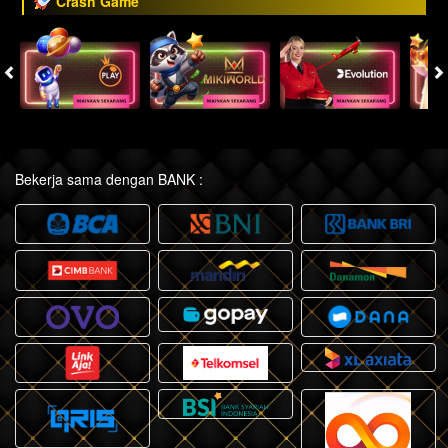
Crash Game
Bekerja sama dengan BANK :